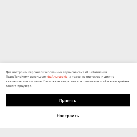
Для настройки персонализированных сервисов сайт АО «Компания
Служба поддержки:
ТрансТелеКом» использует
файлы cookie
, а также метрические и другие
аналитические системы. Вы можете запретить использование cookie в настройках
вашего браузера.
8 800 775-0-775
ДЛЯ ДОМА
Принять
Интернет
Интернет и ТВ
welcome@ttk.ru
Настроить
Телевидение
Оборудование
Оплата