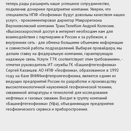
теперь рады расширить наше успешное сотрудничество,
подключив дочернее предприятие компании. Уверен, что
специалисты НПФ «Геофизика» будут довольны качеством наших
услуг», - прокомментировал директор Макрорегиона
Верхневолжский компании ТрансТелеКом Андрей Колесник.
«Высокоскоростной доступ в интернет необходим нам для
взаимодействия с партнерами в России и за рубежом, а
внутренняя сеть - для обмена большими объемами информации
и совместной работы подразделений. Выбирая провайдера, мы
делали ставку на федеральную компанию, гарантирующую
надежную связь. Услуги ТТК соответствуют этим требованиям», -
отметил руководитель ИТ-службы ГК «Башнефтегеофизика»
Сергей Казанцев. АО НПФ «Геофизика», образованное в 1992
году на базе ВНИИнефтепромгеофизика, является одним из
ведущих предприятий России по разработке и производству
высокотехнологичной наукоемкой геофизической техники,
скважинной аппаратуры и технологий для исследования
нефтяных и газовых скважин. Входит в группу компаний
«Башнефтегеофизика» (Уфа), объединяющую предприятия
геофизического сервиса и приборостроения.