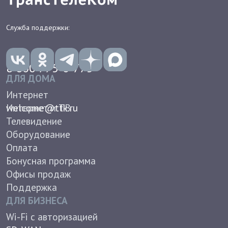
SD-WAN
Бесплатный вызов 8 800
Защита от DDoS
Виртуальная АТС
Доступ в интернет
Антивирусы для бизнеса
Документы
Контакты
О КОМПАНИИ
Новости
Вакансии
Корпоративное управление
Группа компаний ТТК
Пресс-центр
Реквизиты
Лицензии и сертификаты
Условия труда
Противодействие коррупции
Непрофильные активы
Работа в РЖД