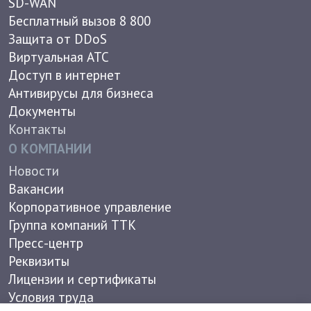
In english
© 2026 АО "Компания ТрансТелеКом". 16+
Политика конфиденциальности