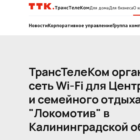
Для дома
Для бизнеса
О к
Новости
Корпоративное управление
Группа ком
ТрансТелеКом орга
сеть Wi-Fi для Цент
и семейного отдых
"Локомотив" в
Калининградской о