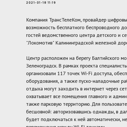
2021-01-18 11:19
Компания ТрансТелеКом, провайдер цифровы
возможность бесплатного беспроводного до
гостей ведомственного центра детского и с
"Локомотив" Калининградской железной доро
Центр расположен на берегу Балтийского мо
Зеленоградск. В рамках проекта специалист
организовали 117 точек Wi-Fi доступа, обес
оборудования, а также пуско-наладочные ра
отдыха могут заходить в интернет через сеть
охватывает все помещения главного и админ
также парковую территорию. Для пользовате
бесшовной: авторизовавшись однажды, в да
будет подключаться к ней автоматически, н
перемещения между Wi-Fi точками.