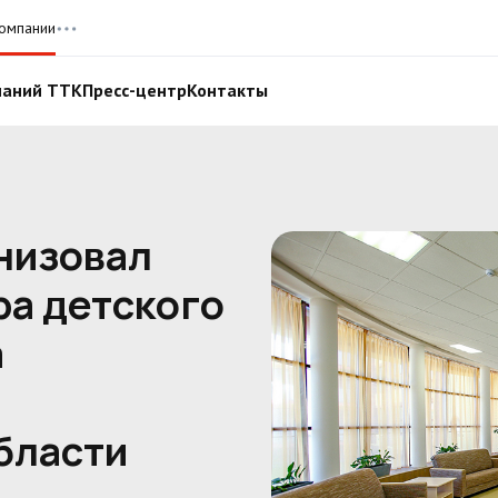
омпании
паний ТТК
Пресс-центр
Контакты
низовал
ра детского
а
бласти