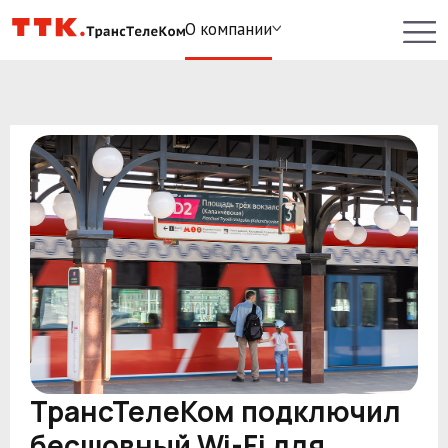
О компании
ТрансТелеКом подключил
бесшовный Wi-Fi для