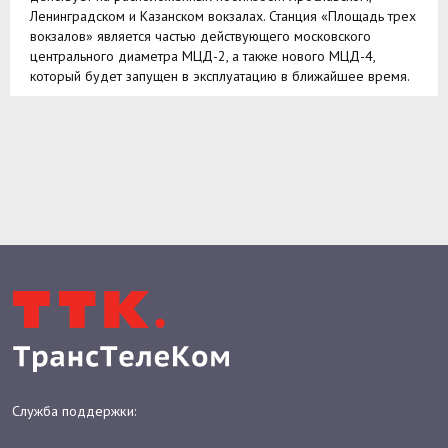
Ленинградском и Казанском вокзалах. Станция «Площадь трех
вокзалов» является частью действующего московского
центрального диаметра МЦД-2, а также нового МЦД-4,
который будет запущен в эксплуатацию в ближайшее время.
Служба поддержки:
8 800 775-0-775
ДЛЯ ДОМА
Интернет
Интернет и ТВ
welcome@ttk.ru
Телевидение
Оборудование
Оплата
Бонусная программа
Офисы продаж