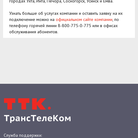
городах Ухта, Инта, Печора, Сосногорск, Усинск и Емва.
Узнать больше об услугах компании и оставить заявку на их
подключение можно на
официальном сайте компании
, по
телефону горячей линии
8-800-775-0-775
или в офисах
обслуживания абонентов.
Служба поддержки:
8 800 775-0-775
ДЛЯ ДОМА
Интернет
Интернет и ТВ
welcome@ttk.ru
Телевидение
Оборудование
Оплата
Бонусная программа