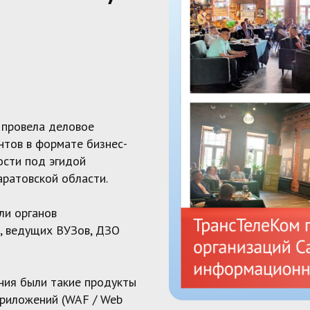
 провела деловое
нтов в формате бизнес-
ости под эгидой
аратовской области.
ли органов
, ведущих ВУЗов, ДЗО
ния были такие продукты
приложений (WAF / Web