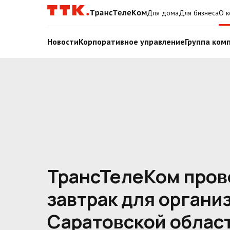
Для дома
Для бизнеса
О к
Новости
Корпоративное управление
Группа ком
ТрансТелеКом пров
завтрак для органи
Саратовской област