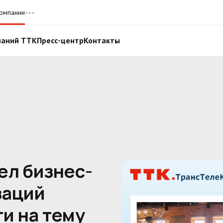
омпании
паний ТТК
Пресс-центр
Контакты
ел бизнес-
заций
и на тему