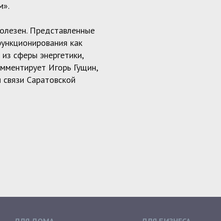
м».
полезен. Представленные
функционирования как
 из сферы энергетики,
омментирует Игорь Гущин,
 связи Саратовской