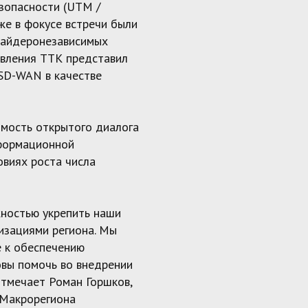
езопасности (UTM /
же в фокусе встречи были
вайдеронезависимых
авления ТТК представил
 SD-WAN в качестве
имость открытого диалога
нформационной
овиях роста числа
ностью укрепить наши
изациями региона. Мы
е к обеспечению
овы помочь во внедрении
отмечает Роман Горшков,
 Макрорегиона