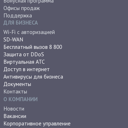
Новости
Вакансии
Корпоративное управление
Группа компаний ТТК
Пресс-центр
Реквизиты
Лицензии и сертификаты
Условия труда
Противодействие коррупции
Непрофильные активы
Работа в РЖД
In english
© 2026 АО "Компания ТрансТелеКом". 16+
Политика конфиденциальности